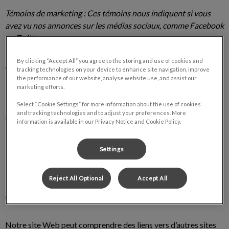
Témoins de marketing : Ces témoins nous indiquent si vous
avez vu nos annonces sur les médias sociaux, comme Facebook
ou Twitter.
By clicking “Accept All” you agree to the storing and use of cookies and
À propos de nous
tracking technologies on your device to enhance site navigation, improve
the performance of our website, analyse website use, and assist our
marketing efforts.
Le présent site Web est exploité par VetStrategy (ci-après
« VetStrategy », « nous » ou « nos »). L'adresse de notre
Select “Cookie Settings” for more information about the use of cookies
and tracking technologies and to adjust your preferences. More
entreprise enregistrée est VetStrategy, 7000 Pine Valley Drive,
information is available in our Privacy Notice and Cookie Policy.
Bureau 201, Woodbridge (Ontario) L4L 4Y8.
Settings
Notre site Web
Reject All Optional
Accept All
La présente politique relative aux témoins porte sur votre
utilisation de notre site Web et de nos applications.
Notre site Web peut comprendre des liens vers d’autres sites