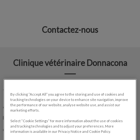
Contactez-nous
IvcPractices.HeaderNav.Search.Label
Envoyer
Clinique vétérinaire Donnacona
439 Rte 138

By clicking “Accept All” you agree to the storing and use of cookies and
Donnacona QC G3M 0A9
tracking technologies on your device to enhance site navigation, improve
the performance of our website, analyse website use, and assist our
418-285-0473
marketing efforts.
info@clindonna.com
Select “Cookie Settings” for more information about the use of cookies
and tracking technologies and to adjust your preferences. More
Lundi
8 h 00 – 20 h 00
information is available in our Privacy Notice and Cookie Policy.
Mardi
8 h 00 – 20 h 00