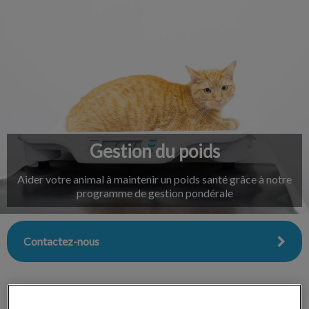
IvcPractices.HeaderNav.Search.Label
Envoyer
Gestion du poids
Aider votre animal à maintenir un poids santé grâce à notre
programme de gestion pondérale
Contactez-nous