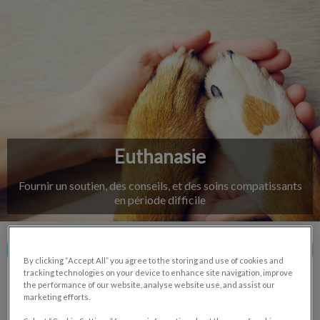
IvcPractices.HeaderNav.Search.Label
Envoyer
Euthanasie
Fournir un soutien, des conseils, et des soins compatissants
en période difficile
Contactez-nous
By clicking “Accept All” you agree to the storing and use of cookies and
tracking technologies on your device to enhance site navigation, improve
the performance of our website, analyse website use, and assist our
marketing efforts.